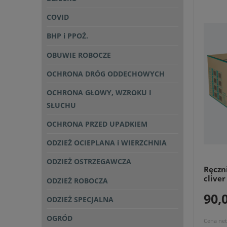
COVID
BHP i PPOŻ.
OBUWIE ROBOCZE
OCHRONA DRÓG ODDECHOWYCH
OCHRONA GŁOWY, WZROKU I
SŁUCHU
OCHRONA PRZED UPADKIEM
ODZIEŻ OCIEPLANA i WIERZCHNIA
ODZIEŻ OSTRZEGAWCZA
Ręczn
clive
ODZIEŻ ROBOCZA
90,0
ODZIEŻ SPECJALNA
OGRÓD
Cena net