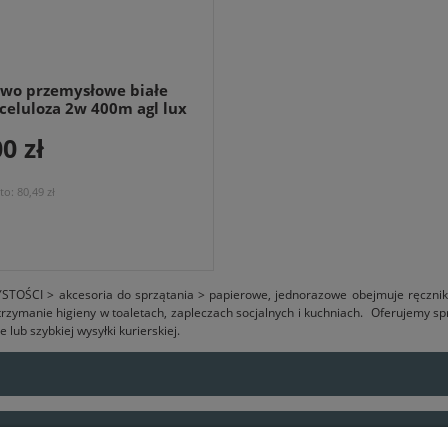
iwo przemysłowe białe
celuloza 2w 400m agl lux
0 zł
to:
80,49 zł
STOŚCI > akcesoria do sprzątania > papierowe, jednorazowe obejmuje ręczniki
trzymanie higieny w toaletach, zapleczach socjalnych i kuchniach. Oferujemy s
lub szybkiej wysyłki kurierskiej.