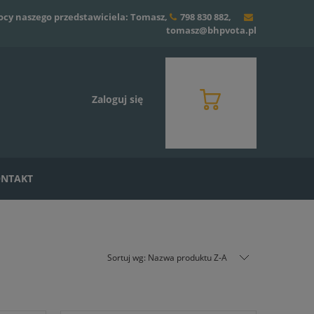
ocy naszego przedstawiciela: Tomasz,
798 830 882
,
tomasz@bhpvota.pl
Zaloguj się
NTAKT
Sortuj wg:
Nazwa produktu Z-A