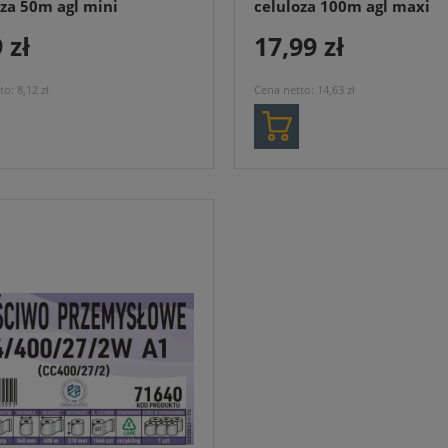
oza 50m agl mini
celuloza 100m agl maxi
 zł
17,99 zł
to:
8,12 zł
Cena netto:
14,63 zł