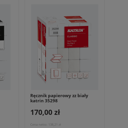
Ręcznik papierowy zz biały
katrin 35298
170,00 zł
Cena netto:
138,21 zł