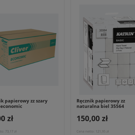
ik papierowy zz szary
Ręcznik papierowy zz
r economic
naturalna biel 35564
0 zł
150,00 zł
to:
73,17 zł
Cena netto:
121,95 zł