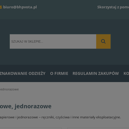
biuro@bhpvota.pl
Skorzystaj z pom
ZNAKOWANIE ODZIEŻY
O FIRMIE
REGULAMIN ZAKUPÓW
KO
 jednorazowe
rowe, jednorazowe
apierowe i jednorazowe – ręczniki, czyściwa i inne materiały eksploatacyjne.