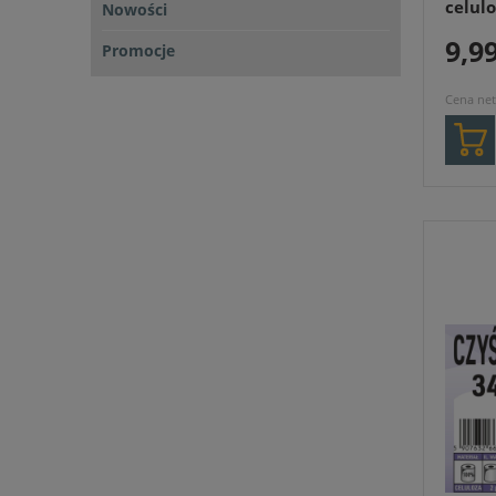
celul
Nowości
9,99
Promocje
Cena net