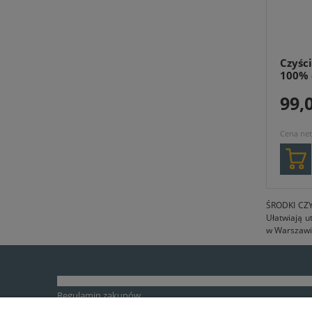
Czyśc
100% 
99,0
Cena net
ŚRODKI CZY
Ułatwiają u
w Warszawie 
Regulamin zakupów