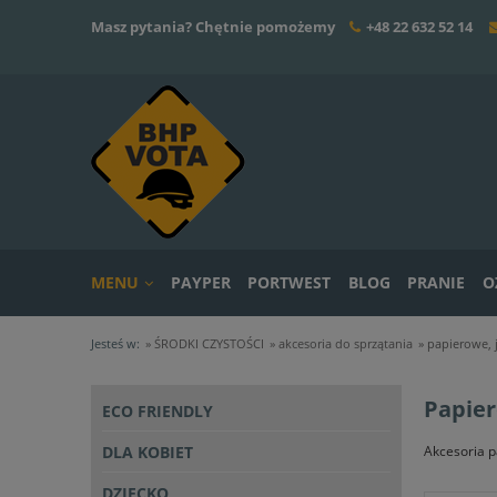
Masz pytania? Chętnie pomożemy
+48 22 632 52 14
MENU
PAYPER
PORTWEST
BLOG
PRANIE
O
Jesteś w:
»
ŚRODKI CZYSTOŚCI
»
akcesoria do sprzątania
»
papierowe,
Papie
ECO FRIENDLY
DLA KOBIET
Akcesoria p
DZIECKO