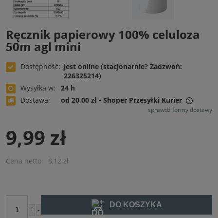
Ręcznik papierowy 100% celuloza
50m agl mini
Dostępność:
jest online (stacjonarnie? Zadzwoń:
226325214)
Wysyłka w:
24 h
Dostawa:
od 20,00 zł
- Shoper Przesyłki Kurier
Cena nie zawiera ewentualnych kosztów płatności
sprawdź formy dostawy
9,99 zł
Cena netto:
8,12 zł
DO KOSZYKA
+
-
szt.