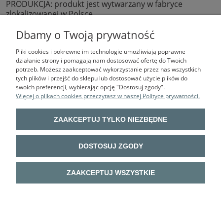
PRODUKCJA: produkt jest wytwarzany w fabryce
zlokalizowanej w Polsce.
TOLERANCJA: +/-5% (wszystkie parametry techniczne)
Dbamy o Twoją prywatność
Pliki cookies i pokrewne im technologie umożliwiają poprawne
działanie strony i pomagają nam dostosować ofertę do Twoich
potrzeb. Możesz zaakceptować wykorzystanie przez nas wszystkich
tych plików i przejść do sklepu lub dostosować użycie plików do
swoich preferencji, wybierając opcję "Dostosuj zgody".
Więcej o plikach cookies przeczytasz w naszej Polityce prywatności.
BHP VOTA
| ul. Sokołowska 9 lok. U03, 01-142 Warszawa | mail:
ZAAKCEPTUJ TYLKO NIEZBĘDNE
biuro@bhpvota.pl, tel.: 22 632 52 14 | NIP: 113-029-62-64 | REGON:
011793414
UWAGA! Oferta prezentowana na stronie sklepu internetowego
DOSTOSUJ ZGODY
bhpvota.pl nie jest tożsama z ofertą sklepu stacjonarnego BHP VOTA w
Warszawie.
Oba te podmioty posiadają różną politykę cenową, co wynika wprost z
ZAAKCEPTUJ WSZYSTKIE
różnic w prowadzeniu sprzedaży tradycyjnej i sprzedaży online.
Aby mieć gwarancję ceny internetowej proszę złożyć zamówienie w e-
sklepie. Istnieje możliwość odbioru osobistego zamówionego towaru w
sklepie przy ul. Sokołowskiej 9 - opcja dostępna w procesie składania
zamówienia (wybór opcji dostawy).