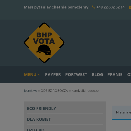
Masz pytania? Chętnie pomożemy
+48 22 632 52 14
MENU
PAYPER
PORTWEST
BLOG
PRANIE
O
Jesteś w:
»
ODZIEŻ ROBOCZA
»
kamizelki robocze
ECO FRIENDLY
Nie znal
DLA KOBIET
DZIECKO