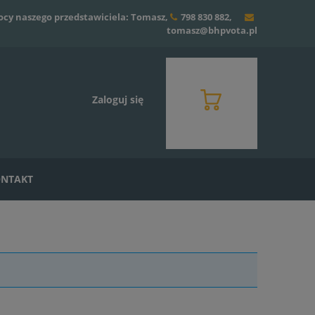
ocy naszego przedstawiciela: Tomasz,
798 830 882
,
tomasz@bhpvota.pl
Zaloguj się
NTAKT