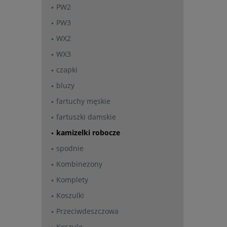
PW2
PW3
WX2
WX3
czapki
bluzy
fartuchy męskie
fartuszki damskie
kamizelki robocze
spodnie
Kombinezony
Komplety
Koszulki
Przeciwdeszczowa
Koszule