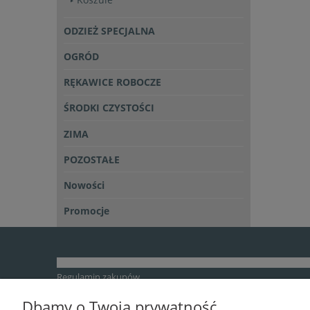
ODZIEŻ SPECJALNA
OGRÓD
RĘKAWICE ROBOCZE
ŚRODKI CZYSTOŚCI
ZIMA
POZOSTAŁE
Nowości
Promocje
Regulamin zakupów
Polityka bezpieczeństwa i prywatności
Dbamy o Twoją prywatność