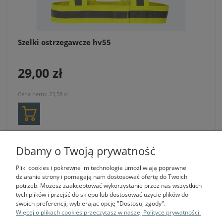
Szelki ostrzegawcze hv55
29,00 zł
Cena netto:
23,58 zł
Dbamy o Twoją prywatność
ODZIEŻ OSTRZEGAWCZA to ubrania w jaskrawych kolorach z elementami
odblaskowymi. Zwiększają widoczność pracowników przy drogach, na
Pliki cookies i pokrewne im technologie umożliwiają poprawne
placach budowy oraz w transporcie.
działanie strony i pomagają nam dostosować ofertę do Twoich
potrzeb. Możesz zaakceptować wykorzystanie przez nas wszystkich
tych plików i przejść do sklepu lub dostosować użycie plików do
swoich preferencji, wybierając opcję "Dostosuj zgody".
Więcej o plikach cookies przeczytasz w naszej Polityce prywatności.