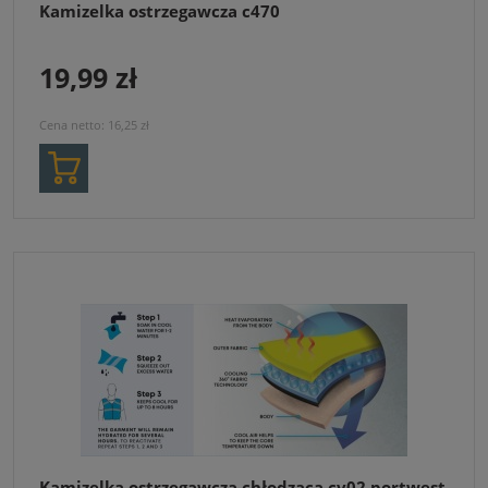
Kamizelka ostrzegawcza c470
19,99 zł
Cena netto:
16,25 zł
Kamizelka ostrzegawcza chłodząca cv02 portwest