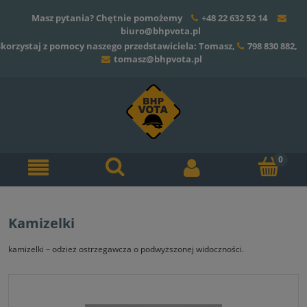
Masz pytania? Chętnie pomożemy
+48 22 632 52 14
biuro@bhpvota.pl
Skorzystaj z pomocy naszego przedstawiciela: Tomasz,
798 830 882
,
tomasz@bhpvota.pl
Kamizelki
kamizelki – odzież ostrzegawcza o podwyższonej widoczności.