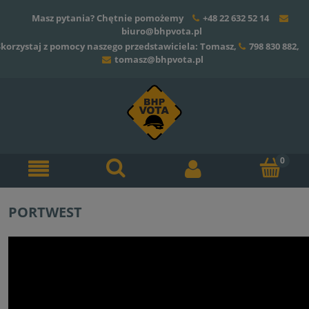
Masz pytania? Chętnie pomożemy
+48 22 632 52 14
biuro@bhpvota.pl
Skorzystaj z pomocy naszego przedstawiciela: Tomasz,
798 830 882
,
tomasz@bhpvota.pl
PORTWEST