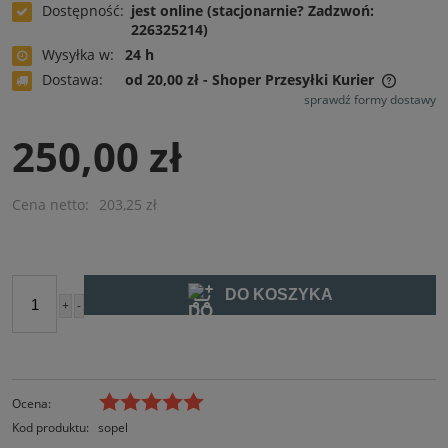
Dostępność:
jest online (stacjonarnie? Zadzwoń:
226325214)
Wysyłka w:
24 h
Dostawa:
od 20,00 zł
- Shoper Przesyłki Kurier
Cena nie zawiera ewentualnych kosztów płatności
sprawdź formy dostawy
250,00 zł
Cena netto:
203,25 zł
DO KOSZYKA
+
-
szt.
Ocena:
Kod produktu:
sopel