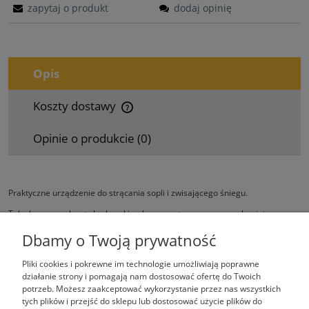
zapytaj o produkt
dodaj opinię
Opis
Koszty dostawy
Cena nie zawiera ewentualnych kosztów płatności
Opinie o produkcie (0)
Praktyczne urządzenie do strącania sopli i zwisającego śniegu.
Teleskopowy uchwyt skrobaczki wykonano z tworzywa oraz aluminium
i można go regulować w zakresie 1,65 – 3 m.
Dbamy o Twoją prywatność
Pliki cookies i pokrewne im technologie umożliwiają poprawne
działanie strony i pomagają nam dostosować ofertę do Twoich
potrzeb. Możesz zaakceptować wykorzystanie przez nas wszystkich
tych plików i przejść do sklepu lub dostosować użycie plików do