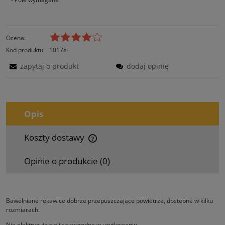
Ocena:
Kod produktu:
10178
zapytaj o produkt
dodaj opinię
Opis
Koszty dostawy
Cena nie zawiera ewentualnych kosztów płatności
Opinie o produkcie (0)
Bawełniane rękawice dobrze przepuszczające powietrze, dostępne w kilku
rozmiarach.
Nie elektryzują się i są wygodne w użytkowaniu.