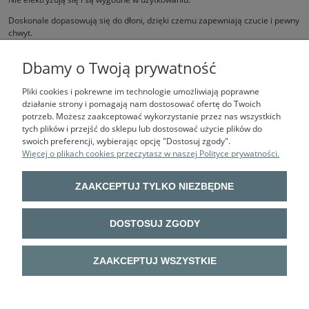
Doskonale dopasowują się do dłoni, dzięki czemu zapewniają czucie i pewny
chwyt.
Pakowane po 12 par. Cena za jedną parę.
Dbamy o Twoją prywatność
Pliki cookies i pokrewne im technologie umożliwiają poprawne
działanie strony i pomagają nam dostosować ofertę do Twoich
potrzeb. Możesz zaakceptować wykorzystanie przez nas wszystkich
tych plików i przejść do sklepu lub dostosować użycie plików do
swoich preferencji, wybierając opcję "Dostosuj zgody".
Więcej o plikach cookies przeczytasz w naszej Polityce prywatności.
BHP VOTA
| ul. Sokołowska 9 lok. U03, 01-142 Warszawa | mail:
ZAAKCEPTUJ TYLKO NIEZBĘDNE
biuro@bhpvota.pl, tel.: 22 632 52 14 | NIP: 113-029-62-64 | REGON:
011793414
UWAGA! Oferta prezentowana na stronie sklepu internetowego
DOSTOSUJ ZGODY
bhpvota.pl nie jest tożsama z ofertą sklepu stacjonarnego BHP VOTA w
Warszawie.
Oba te podmioty posiadają różną politykę cenową, co wynika wprost z
ZAAKCEPTUJ WSZYSTKIE
różnic w prowadzeniu sprzedaży tradycyjnej i sprzedaży online.
Aby mieć gwarancję ceny internetowej proszę złożyć zamówienie w e-
sklepie. Istnieje możliwość odbioru osobistego zamówionego towaru w
sklepie przy ul. Sokołowskiej 9 - opcja dostępna w procesie składania