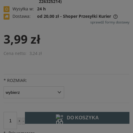
226325214)
Wysyłka w:
24 h
Dostawa:
od 20,00 zł
- Shoper Przesyłki Kurier
Cena nie zawiera ewentualnych kosztów płatności
sprawdź formy dostawy
3,99 zł
Cena netto:
3,24 zł
*
ROZMIAR:
DO KOSZYKA
+
-
szt.
*
- Pole wymagane