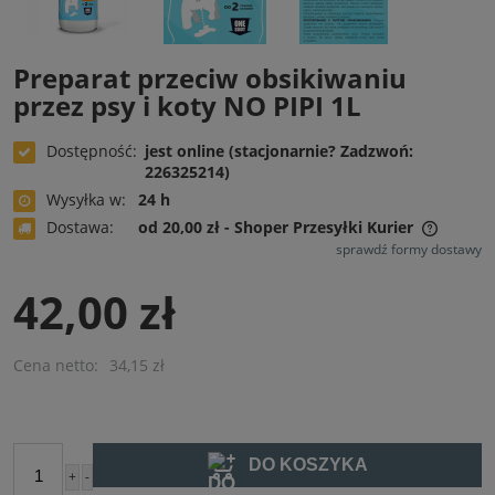
Preparat przeciw obsikiwaniu
przez psy i koty NO PIPI 1L
Dostępność:
jest online (stacjonarnie? Zadzwoń:
226325214)
Wysyłka w:
24 h
Dostawa:
od 20,00 zł
- Shoper Przesyłki Kurier
Cena nie zawiera ewentualnych kosztów płatności
sprawdź formy dostawy
42,00 zł
Cena netto:
34,15 zł
DO KOSZYKA
+
-
szt.