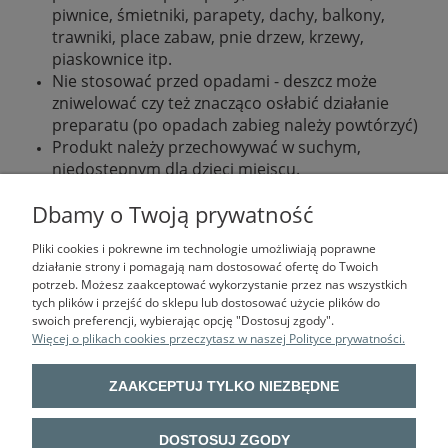
piwnice, śmietniki, parapety, dachy, balkony,
trawniki, place zabaw, pnie drzew, krzewy,
piaskownice itp.
Nie stosować przed opadami - deszcz może
zniwelować czy też znacząco osłabić działanie
preparatu (po opadach zabieg należy powtórzyć)
Produkt należy przechowywać w suchym,
niedostępnym dla dzieci miejscu.
pojemność: 1L
Dbamy o Twoją prywatność
Pliki cookies i pokrewne im technologie umożliwiają poprawne
działanie strony i pomagają nam dostosować ofertę do Twoich
potrzeb. Możesz zaakceptować wykorzystanie przez nas wszystkich
tych plików i przejść do sklepu lub dostosować użycie plików do
swoich preferencji, wybierając opcję "Dostosuj zgody".
Więcej o plikach cookies przeczytasz w naszej Polityce prywatności.
BHP VOTA
| ul. Sokołowska 9 lok. U03, 01-142 Warszawa | mail:
ZAAKCEPTUJ TYLKO NIEZBĘDNE
biuro@bhpvota.pl, tel.: 22 632 52 14 | NIP: 113-029-62-64 | REGON:
011793414
UWAGA! Oferta prezentowana na stronie sklepu internetowego
DOSTOSUJ ZGODY
bhpvota.pl nie jest tożsama z ofertą sklepu stacjonarnego BHP VOTA w