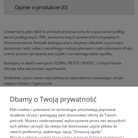
Opinie o produkcie (0)
Uniwersalny płyn AJAX to produkt przeznaczony do czyszczenia podłóg,
paneli podłogowych, PVC, kamienia innych powierzchni zmywalnych.
Skoncentrowana formuła wzbogacona o aktywne składniki czyszczące
doskonale radzi sobie z wszelkiego rodzaju plamami i zabrudzeniami dzięki
czemu proces sprzątania jest szybki i nie wymaga wiele wysiłku.
Dostępny w dwóch wersjach: FLORAL FIESTA i BOOST, z któych każda
oferuje kilka wariantów zapachowch.
Dokładnie czyści nawet najtrudniejsze zabrudzenia zostawiając umyte
miejsca lśniące i higieniczne.
Nie wymaga spłukiwania.
Dbamy o Twoją prywatność
Pliki cookies i pokrewne im technologie umożliwiają poprawne
działanie strony i pomagają nam dostosować ofertę do Twoich
potrzeb. Możesz zaakceptować wykorzystanie przez nas wszystkich
tych plików i przejść do sklepu lub dostosować użycie plików do
swoich preferencji, wybierając opcję "Dostosuj zgody".
Więcej o plikach cookies przeczytasz w naszej Polityce prywatności.