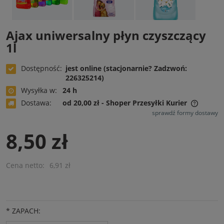
Ajax uniwersalny płyn czyszczący
1l
Dostępność:
jest online (stacjonarnie? Zadzwoń:
226325214)
Wysyłka w:
24 h
Dostawa:
od 20,00 zł
- Shoper Przesyłki Kurier
Cena nie zawiera ewentualnych kosztów płatności
sprawdź formy dostawy
8,50 zł
Cena netto:
6,91 zł
*
ZAPACH: