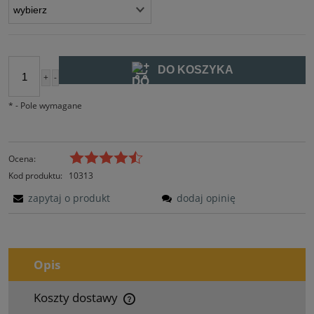
DO KOSZYKA
+
-
szt.
*
- Pole wymagane
Ocena:
Kod produktu:
10313
zapytaj o produkt
dodaj opinię
Opis
Koszty dostawy
Cena nie zawiera ewentualnych kosztów płatności