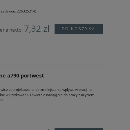
e? Zadzwoń: 226325214)
7,32 zł
ena netto:
DO KOSZYKA
ne a790 portwest
awice zaprojektowane do zmniejszania wpływu wibracji na
ne w użytkowaniu i świetnie nadają się do pracy z użyciem
rki.