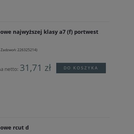
owe najwyższej klasy a7 (f) portwest
e? Zadzwoń: 226325214)
31,71 zł
a netto:
DO KOSZYKA
iowe rcut d