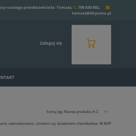
ocy naszego przedstawiciela: Tomasz,
798 830 882
,
tomasz@bhpvota.pl
Zaloguj się
NTAKT
Sortuj wg:
Nazwa produktu A-Z
ciami, zabrudzeniami, zimnem czy działaniem chemikaliów. W BHP