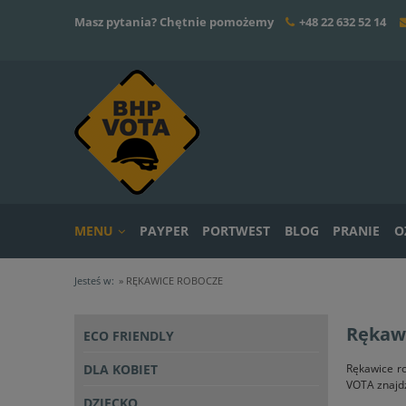
Masz pytania? Chętnie pomożemy
+48 22 632 52 14
MENU
PAYPER
PORTWEST
BLOG
PRANIE
O
Jesteś w:
»
RĘKAWICE ROBOCZE
Rękaw
ECO FRIENDLY
DLA KOBIET
Rękawice ro
VOTA znajdz
DZIECKO