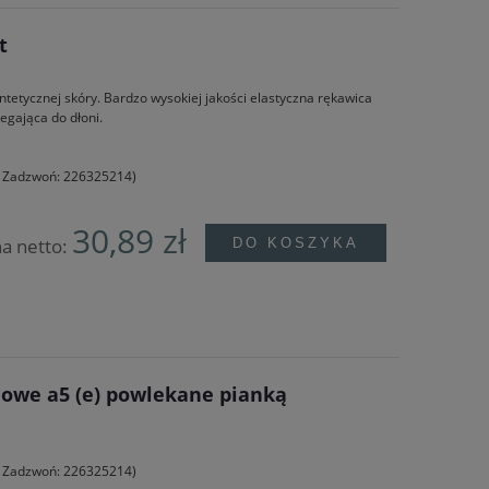
t
yntetycznej skóry. Bardzo wysokiej jakości elastyczna rękawica
egająca do dłoni.
e? Zadzwoń: 226325214)
30,89 zł
a netto:
DO KOSZYKA
iowe a5 (e) powlekane pianką
e? Zadzwoń: 226325214)