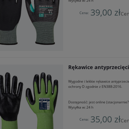
Wysyłka w:
24 h
39,00 zł
Cena:
Cen
Rękawice antyprzecięc
Wygodne i lekkie rękawice antyprzec
ochrony D zgodnie z EN388:2016.
Dostępność:
jest online (stacjonarni
Wysyłka w:
24 h
35,00 zł
Cena:
Cen