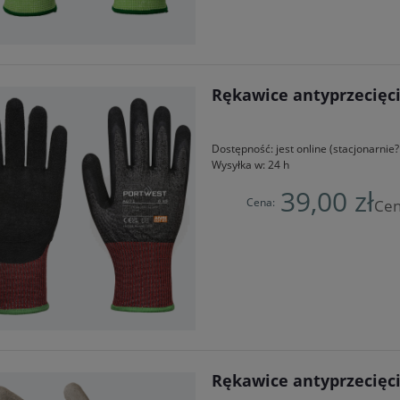
Rękawice antyprzecięci
Dostępność:
jest online (stacjonarni
Wysyłka w:
24 h
39,00 zł
Cena:
Cen
Rękawice antyprzecięc