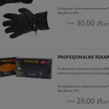
Dostępność:
jest online (stacjonarni
Wysyłka w:
24 h
30,00 zł
Cena:
Cen
PROFESJONALNE RĘKAWI
Profesjonalne rękawice nitrylowe GRI
wulkanizacyjnych, branży motoryzacy
Dostępność:
jest online (stacjonarni
Wysyłka w:
24 h
29,00 zł
Cena:
Cen