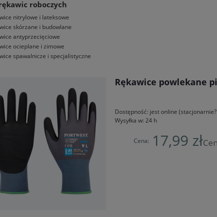
rękawic roboczych
wice nitrylowe i lateksowe
wice skórzane i budowlane
wice antyprzecięciowe
wice ocieplane i zimowe
wice spawalnicze i specjalistyczne
Rękawice powlekane pi
Dostępność:
jest online (stacjonarni
Wysyłka w:
24 h
17,99 zł
Cena:
Cen