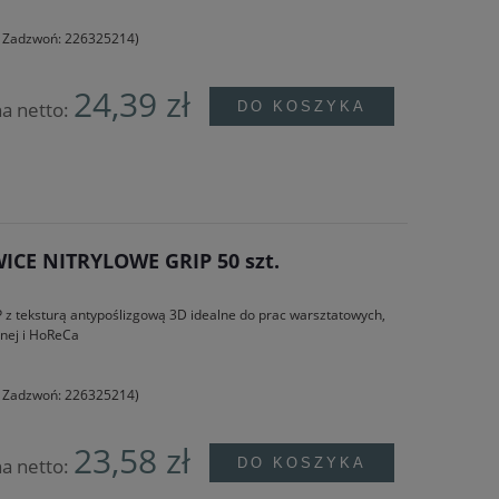
e? Zadzwoń: 226325214)
24,39 zł
a netto:
DO KOSZYKA
CE NITRYLOWE GRIP 50 szt.
P z teksturą antypoślizgową 3D idealne do prac warsztatowych,
jnej i HoReCa
e? Zadzwoń: 226325214)
23,58 zł
a netto:
DO KOSZYKA