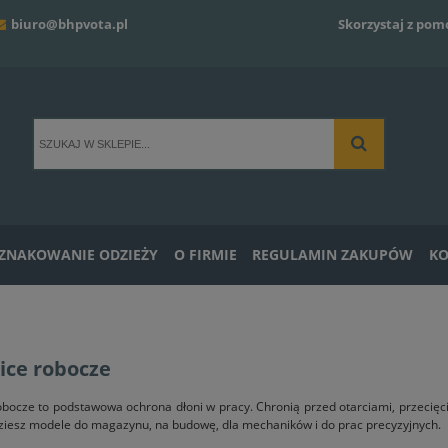
biuro@bhpvota.pl
Skorzystaj z pom
ZNAKOWANIE ODZIEŻY
O FIRMIE
REGULAMIN ZAKUPÓW
KO
ice robocze
bocze to podstawowa ochrona dłoni w pracy. Chronią przed otarciami, przecię
iesz modele do magazynu, na budowę, dla mechaników i do prac precyzyjnych.