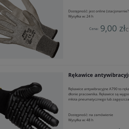
Dostępność:
jest online (stacjonarni
Wysyłka w:
24 h
9,00 zł
Cena:
C
Rękawice antywibracyj
Rękawice antywibracyjne A790 to ręk
dłonie pracownika. Rękawice są wygod
młota pneumatycznego lub zagęszcza
Dostępność:
na zamówienie
Wysyłka w:
48 h