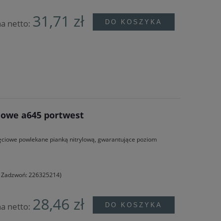
31,71 zł
a netto:
DO KOSZYKA
iowe a645 portwest
ięciowe powlekane pianką nitrylową, gwarantujące poziom
e? Zadzwoń: 226325214)
28,46 zł
a netto:
DO KOSZYKA