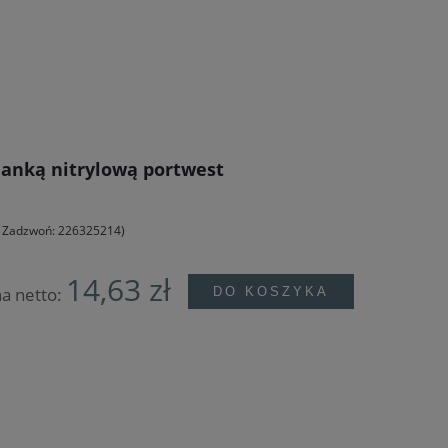
anką nitrylową portwest
e? Zadzwoń: 226325214)
14,63 zł
a netto:
DO KOSZYKA