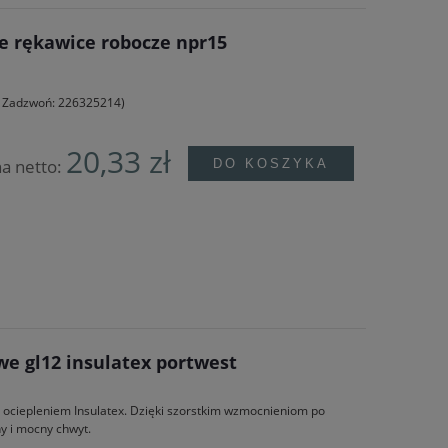
 rękawice robocze npr15
e? Zadzwoń: 226325214)
20,33 zł
a netto:
DO KOSZYKA
e gl12 insulatex portwest
 ociepleniem Insulatex. Dzięki szorstkim wzmocnieniom po
y i mocny chwyt.