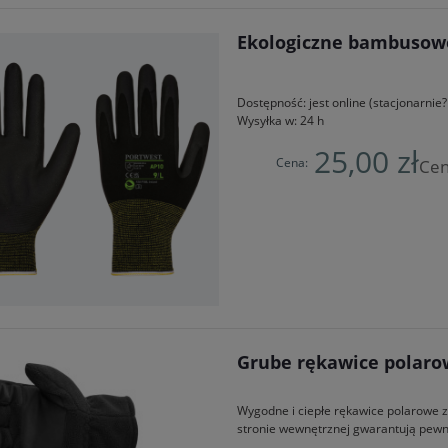
Ekologiczne bambusowe
Dostępność:
jest online (stacjonarni
Wysyłka w:
24 h
25,00 zł
Cena:
Cen
Grube rękawice polarow
Wygodne i ciepłe rękawice polarowe z
stronie wewnętrznej gwarantują pewn