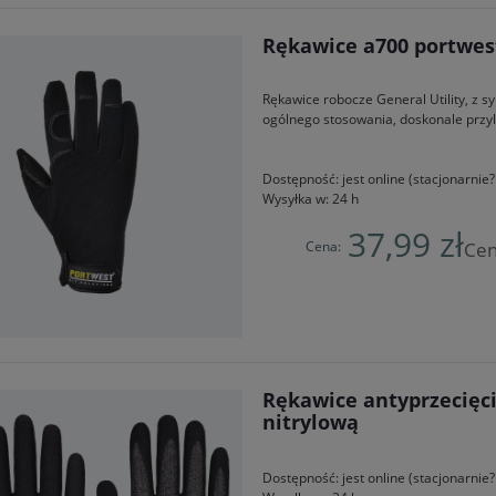
Rękawice a700 portwes
Rękawice robocze General Utility, z s
ogólnego stosowania, doskonale przyl
Dostępność:
jest online (stacjonarni
Wysyłka w:
24 h
37,99 zł
Cena:
Cen
Rękawice antyprzecięc
nitrylową
Dostępność:
jest online (stacjonarni