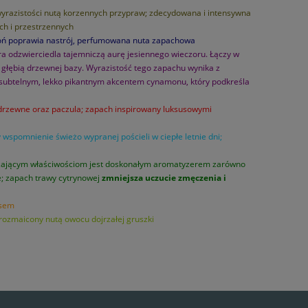
 wyrazistości nutą korzennych przypraw; zdecydowana i intensywna
ch i przestrzennych
woń poprawia nastrój, perfumowana nuta zapachowa
óra odzwierciedla tajemniczą aurę jesiennego wieczoru. Łączy w
 z głębią drzewnej bazy. Wyrazistość tego zapachu wynika z
 i subtelnym, lekko pikantnym akcentem cynamonu, który podkreśla
y drzewne oraz paczula; zapach inspirowany luksusowymi
y wspomnienie świeżo wypranej pościeli w ciepłe letnie dni;
udzającym właściwościom jest doskonałym aromatyzerem zarówno
e; zapach trawy cytrynowej
zmniejsza uczucie zmęczenia i
usem
 urozmaicony nutą owocu dojrzałej gruszki