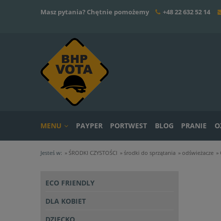
Masz pytania? Chętnie pomożemy
+48 22 632 52 14
MENU
PAYPER
PORTWEST
BLOG
PRANIE
O
Jesteś w:
»
ŚRODKI CZYSTOŚCI
»
środki do sprzątania
»
odświeżacze
»
ECO FRIENDLY
DLA KOBIET
DZIECKO