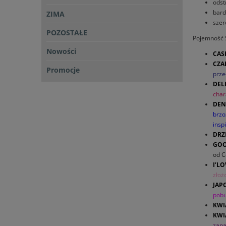
odst
bard
ZIMA
sze
POZOSTAŁE
Pojemność 
Nowości
CAS
CZA
Promocje
prze
DEL
char
DEN
brzo
insp
DRZ
GOO
od C
I’L
złoż
JAP
pobu
KWI
KWI
zapa