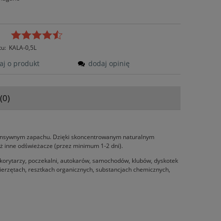
tu:
KALA-0,5L
aj o produkt
dodaj opinię
(0)
tów
ntensywnym zapachu. Dzięki skoncentrowanym naturalnym
niż inne odświeżacze (przez minimum 1-2 dni).
, korytarzy, poczekalni, autokarów, samochodów, klubów, dyskotek
zwierzętach, resztkach organicznych, substancjach chemicznych,