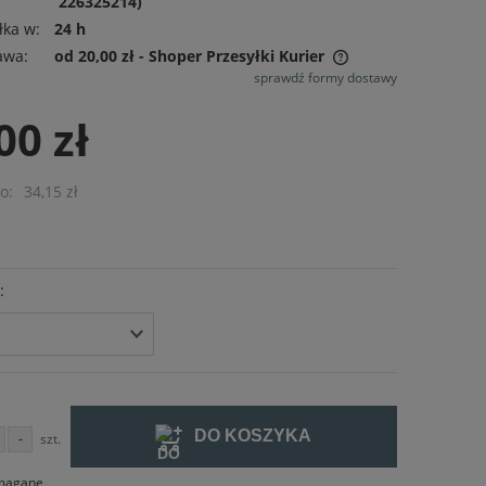
226325214)
łka w:
24 h
awa:
od 20,00 zł
- Shoper Przesyłki Kurier
sprawdź formy dostawy
Cena nie zawiera ewentualnych
00 zł
kosztów płatności
o:
34,15 zł
:
DO KOSZYKA
-
szt.
ymagane