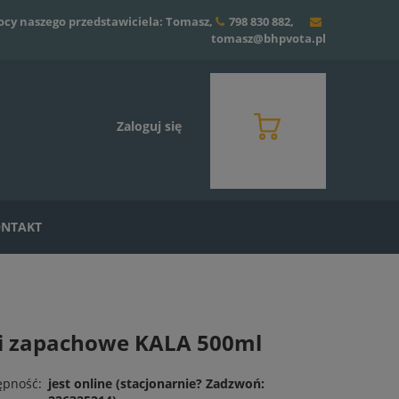
ocy naszego przedstawiciela: Tomasz,
798 830 882
,
tomasz@bhpvota.pl
Zaloguj się
NTAKT
ki zapachowe KALA 500ml
ępność:
jest online (stacjonarnie? Zadzwoń: