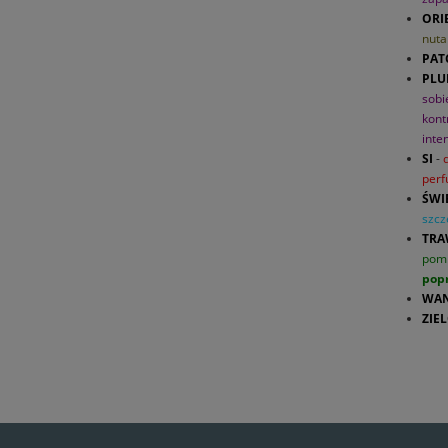
ORI
nuta
PAT
PLU
sobi
kont
inte
SI
-
per
ŚWI
szcz
TRA
pomi
popr
WAN
ZIE