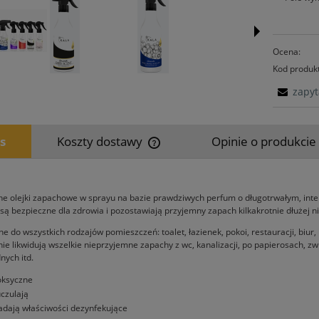
Ocena:
Kod produk
zapyt
s
Koszty dostawy
Opinie o produkcie 
Cena nie zawiera ewentualnych kosz
płatności
ne olejki zapachowe w sprayu na bazie prawdziwych perfum o długotrwałym, i
są bezpieczne dla zdrowia i pozostawiają przyjemny zapach kilkakrotnie dłużej 
e do wszystkich rodzajów pomieszczeń: toalet, łazienek, pokoi, restauracji, biur
znie likwidują wszelkie nieprzyjemne zapachy z wc, kanalizacji, po papierosach, 
ych itd.
oksyczne
uczulają
adają właściwości dezynfekujące