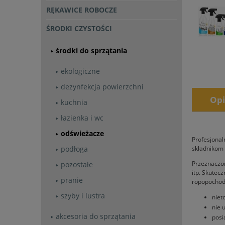
RĘKAWICE ROBOCZE
ŚRODKI CZYSTOŚCI
środki do sprzątania
ekologiczne
dezynfekcja powierzchni
Opi
kuchnia
łazienka i wc
odświeżacze
Profesjonal
podłoga
składnikom 
Przeznaczon
pozostałe
itp. Skutec
pranie
ropopochodn
szyby i lustra
niet
nie 
akcesoria do sprzątania
posi