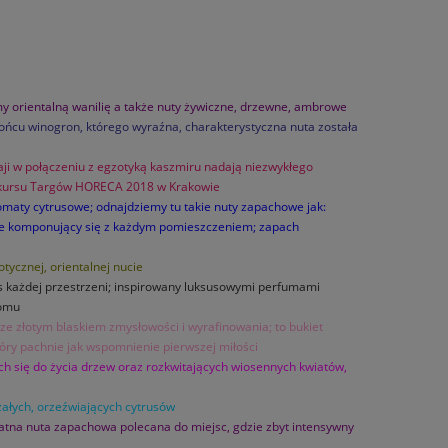
my orientalną wanilię a także nuty żywiczne, drzewne, ambrowe
ońcu winogron, którego wyraźna, charakterystyczna nuta została
apaji w połączeniu z egzotyką kaszmiru nadają niezwykłego
nkursu Targów HORECA 2018 w Krakowie
omaty cytrusowe; odnajdziemy tu takie nuty zapachowe jak:
lnie komponujący się z każdym pomieszczeniem; zapach
tycznej, orientalnej nucie
us każdej przestrzeni; inspirowany luksusowymi perfumami
domu
trze złotym blaskiem zmysłowości i wyrafinowania; t
o bukiet
tóry pachnie jak wspomnienie pierwszej miłości
ch się do życia drzew oraz rozkwitających wiosennych kwiatów,
załych, orzeźwiających cytrusów
katna nuta zapachowa polecana do miejsc, gdzie zbyt intensywny