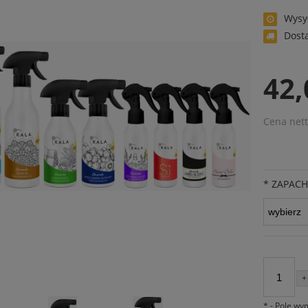
Wysy
Dost
42,
Cena nett
*
ZAPACH
+
*
- Pole w