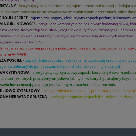
ENTALNY
-
f
asc
ynujący zapach orientalnej tajemniczości połączonej z dodającą
 zapachowa polecana do stosowania we wszystkich pomieszczeniach, także duży
CHOULI SECRET
-
tajemniczy, bogaty, ekskluzywny zapach perfum; luksusowa 
M NOIR - NOWOŚĆ!
-
intrygująca kompozycja na bazie wyrafinowanej śliwki, kt
e rozkoszną słodycz dojrzałej śliwki, eleganckie nuty fiołka, rozmarynu i jaśminu
rastów – ciepło wanilii i bursztynu spotyka się z surowością drzewnych akordów
nsywny charakter Plum Noir.
delikatny zapach czarnej porzeczki połączony z frezją oraz różą uzupełniają nut
fumami ARMANI
EŻA POŚCIEL
-
zapach, kojarzący się z nieskazitelną czystością oraz przywołując
ególnie polecany do pomieszczeń o wysokich standardach higienicznych
WA CYTRYNOWA
-
energetyzujący, cytrusowy zapach, który dzięki swoim pob
eszczeń, w których pracujemy umysłowo jak i tych, w których pracujemy fizyczni
awia koncentrację
, dlatego jest świetnym zapachem do samochodu
ILIOWO-CYTRUSOWY
-
słodka, radosna nuta wanilii, przełamana rześkim cytr
LONA HERBATA Z GRUSZKĄ
-
spokojny, oryginalny zapach liści zielonej herbaty