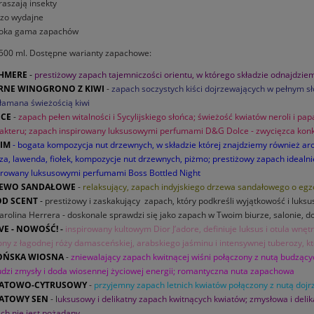
raszają insekty
zo wydajne
roka gama zapachów
500 ml. Dostępne warianty zapachowe:
HMERE
-
prestiżowy zapach tajemniczości orientu, w którego składzie odnajdzie
RNE WINOGRONO Z KIWI
-
zapach soczystych kiści dojrzewających w pełnym sł
łamana świeżością kiwi
ICE
-
zapach pełen witalności i Sycylijskiego słońca; świeżość kwiatów neroli i p
akteru; zapach inspirowany luksusowymi perfumami D&G Dolce - zwycięzca ko
IM
- bogata kompozycja nut drzewnych, w składzie której znajdziemy również ar
za, lawenda, fiołek, kompozycje nut drzewnych, piżmo; prestiżowy zapach idea
irowany luksusowymi perfumami Boss Bottled Night
EWO SANDAŁOWE
-
relaksujący, zapach indyjskiego drzewa sandałowego o egzo
D SCENT
-
prestiżowy i zaskakujący zapach, który podkreśli wyjątkowość i luks
arolina Herrera - doskonale sprawdzi się jako zapach w Twoim biurze, salonie, 
OVE - NOWOŚĆ!
-
inspirowany kultowym Dior J’adore, definiuje luksus i otula wnę
ony z łagodnej róży damasceńskiej, arabskiego jaśminu i intensywnej tuberozy, k
OŃSKA WIOSNA
-
zniewalający zapach kwitnącej wiśni połączony z nutą budzący
dzi zmysły i doda wiosennej życiowej energii; romantyczna nuta zapachowa
ATOWO-CYTRUSOWY
-
przyjemny zapach letnich kwiatów połączony z nutą dojr
ATOWY SEN
- l
uksusowy i delikatny zapach kwitnących kwiatów; zmysłowa i deli
ch nie jest pożądany