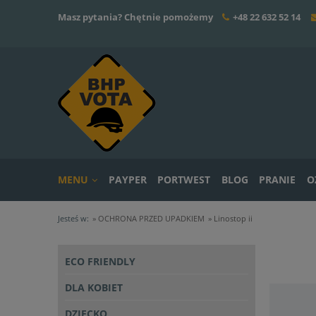
Masz pytania? Chętnie pomożemy
+48 22 632 52 14
MENU
PAYPER
PORTWEST
BLOG
PRANIE
O
Jesteś w:
»
OCHRONA PRZED UPADKIEM
»
Linostop ii
ECO FRIENDLY
DLA KOBIET
DZIECKO