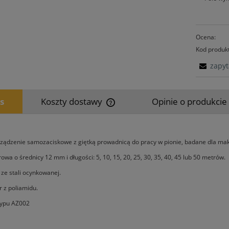
Ocena:
Kod produk
zapyt
s
Koszty dostawy
Opinie o produkcie 
Cena nie zawiera ewentualnych kosz
płatności
ządzenie samozaciskowe z giętką prowadnicą do pracy w pionie, badane dla ma
rowa o średnicy 12 mm i długości: 5, 10, 15, 20, 25, 30, 35, 40, 45 lub 50 metrów.
e stali ocynkowanej.
 z poliamidu.
typu AZ002