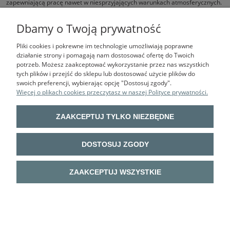
zapewniającą pracę nawet w niesprzyjających warunkach atmosferycznych.
Niezbędne wyposażenie każdego samochodu!
Dbamy o Twoją prywatność
Pliki cookies i pokrewne im technologie umożliwiają poprawne
działanie strony i pomagają nam dostosować ofertę do Twoich
potrzeb. Możesz zaakceptować wykorzystanie przez nas wszystkich
tych plików i przejść do sklepu lub dostosować użycie plików do
swoich preferencji, wybierając opcję "Dostosuj zgody".
Więcej o plikach cookies przeczytasz w naszej Polityce prywatności.
BHP VOTA
| ul. Sokołowska 9 lok. U03, 01-142 Warszawa | mail:
ZAAKCEPTUJ TYLKO NIEZBĘDNE
biuro@bhpvota.pl, tel.: 22 632 52 14 | NIP: 113-029-62-64 | REGON:
011793414
UWAGA! Oferta prezentowana na stronie sklepu internetowego
DOSTOSUJ ZGODY
bhpvota.pl nie jest tożsama z ofertą sklepu stacjonarnego BHP VOTA w
Warszawie.
Oba te podmioty posiadają różną politykę cenową, co wynika wprost z
ZAAKCEPTUJ WSZYSTKIE
różnic w prowadzeniu sprzedaży tradycyjnej i sprzedaży online.
Aby mieć gwarancję ceny internetowej proszę złożyć zamówienie w e-
sklepie. Istnieje możliwość odbioru osobistego zamówionego towaru w
sklepie przy ul. Sokołowskiej 9 - opcja dostępna w procesie składania
zamówienia (wybór opcji dostawy).
Sklep internetowy Shoper.pl