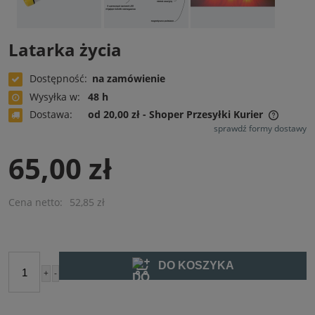
Latarka życia
Dostępność:
na zamówienie
Wysyłka w:
48 h
Dostawa:
od 20,00 zł
- Shoper Przesyłki Kurier
Cena nie zawiera ewentualnych kosztów płatności
sprawdź formy dostawy
65,00 zł
Cena netto:
52,85 zł
DO KOSZYKA
+
-
szt.