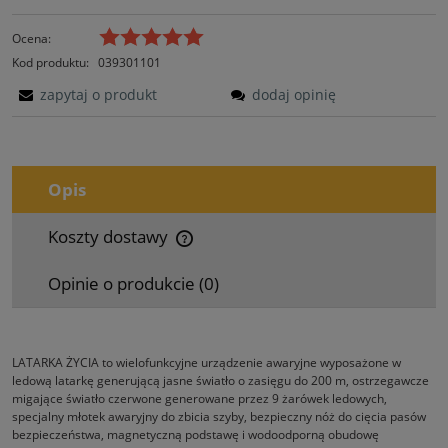
Ocena:
Kod produktu:
039301101
zapytaj o produkt
dodaj opinię
Opis
Koszty dostawy
Cena nie zawiera ewentualnych kosztów płatności
Opinie o produkcie (0)
LATARKA ŻYCIA to wielofunkcyjne urządzenie awaryjne wyposażone w
ledową latarkę generującą jasne światło o zasięgu do 200 m, ostrzegawcze
migające światło czerwone generowane przez 9 żarówek ledowych,
specjalny młotek awaryjny do zbicia szyby, bezpieczny nóż do cięcia pasów
bezpieczeństwa, magnetyczną podstawę i wodoodporną obudowę