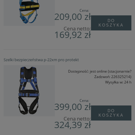
Cena:
209,00 zł
DO
KOSZYKA
Cena netto:
169,92 zł
Szelki bezpieczeństwa p-22xm pro protekt
Dostępność:
jest online (stacjonarnie?
Zadzwoń: 226325214)
Wysyłka w:
24 h
Cena:
399,00 zł
DO
KOSZYKA
Cena netto:
324,39 zł