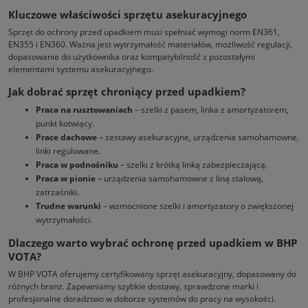
Kluczowe właściwości sprzętu asekuracyjnego
Sprzęt do ochrony przed upadkiem musi spełniać wymogi norm EN361,
EN355 i EN360. Ważna jest wytrzymałość materiałów, możliwość regulacji,
dopasowanie do użytkownika oraz kompatybilność z pozostałymi
elementami systemu asekuracyjnego.
Jak dobrać sprzęt chroniący przed upadkiem?
Praca na rusztowaniach
– szelki z pasem, linka z amortyzatorem,
punkt kotwiący.
Prace dachowe
– zestawy asekuracyjne, urządzenia samohamowne,
linki regulowane.
Praca w podnośniku
– szelki z krótką linką zabezpieczającą.
Praca w pionie
– urządzenia samohamowne z liną stalową,
zatrzaśniki.
Trudne warunki
– wzmocnione szelki i amortyzatory o zwiększonej
wytrzymałości.
Dlaczego warto wybrać ochronę przed upadkiem w BHP
VOTA?
W BHP VOTA oferujemy certyfikowany sprzęt asekuracyjny, dopasowany do
różnych branż. Zapewniamy szybkie dostawy, sprawdzone marki i
profesjonalne doradztwo w doborze systemów do pracy na wysokości.