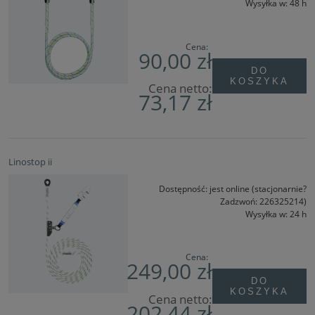
Wysyłka w:
48 h
Cena:
90,00 zł
DO
KOSZYKA
Cena netto:
73,17 zł
Linostop ii
Dostępność:
jest online (stacjonarnie?
Zadzwoń: 226325214)
Wysyłka w:
24 h
Cena:
249,00 zł
DO
KOSZYKA
Cena netto:
202,44 zł