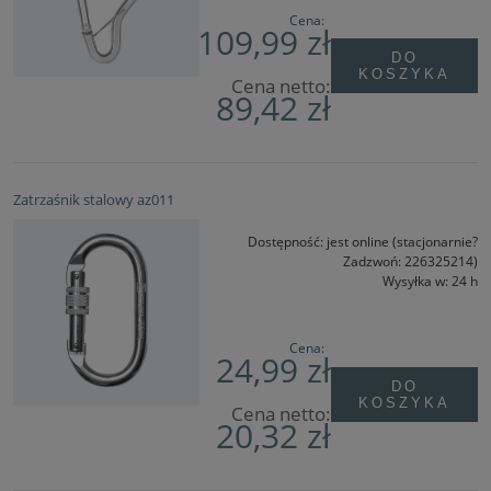
Cena:
109,99 zł
DO
KOSZYKA
Cena netto:
89,42 zł
Zatrzaśnik stalowy az011
Dostępność:
jest online (stacjonarnie?
Zadzwoń: 226325214)
Wysyłka w:
24 h
Cena:
24,99 zł
DO
KOSZYKA
Cena netto:
20,32 zł