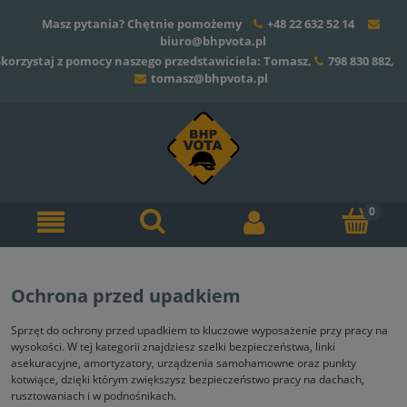
Masz pytania? Chętnie pomożemy
+48 22 632 52 14
biuro@bhpvota.pl
Skorzystaj z pomocy naszego przedstawiciela: Tomasz,
798 830 882
,
tomasz@bhpvota.pl
Ochrona przed upadkiem
Sprzęt do ochrony przed upadkiem to kluczowe wyposażenie przy pracy na
wysokości. W tej kategorii znajdziesz szelki bezpieczeństwa, linki
asekuracyjne, amortyzatory, urządzenia samohamowne oraz punkty
kotwiące, dzięki którym zwiększysz bezpieczeństwo pracy na dachach,
rusztowaniach i w podnośnikach.