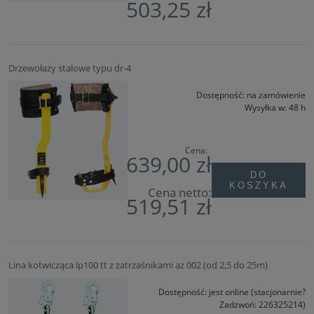
503,25 zł
Drzewołazy stalowe typu dr-4
Dostępność:
na zamówienie
Wysyłka w:
48 h
Cena:
639,00 zł
DO
KOSZYKA
Cena netto:
519,51 zł
Lina kotwicząca lp100 tt z zatrzaśnikami az 002 (od 2,5 do 25m)
Dostępność:
jest online (stacjonarnie?
Zadzwoń: 226325214)