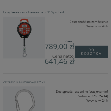
Urządzenie samohamowne cr 210 protekt
Dostępność:
na zamówienie
Wysyłka w:
48 h
Cena:
789,00 zł
DO
KOSZYKA
Cena netto:
641,46 zł
Zatrzaśnik aluminiowy az122
Dostępność:
jest online (stacjonarnie?
Zadzwoń: 226325214)
Wysyłka w:
24 h