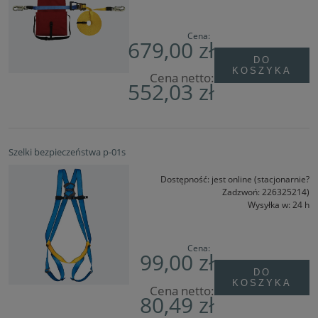
Cena:
679,00 zł
DO
KOSZYKA
Cena netto:
552,03 zł
Szelki bezpieczeństwa p-01s
Dostępność:
jest online (stacjonarnie?
Zadzwoń: 226325214)
Wysyłka w:
24 h
Cena:
99,00 zł
DO
KOSZYKA
Cena netto:
80,49 zł