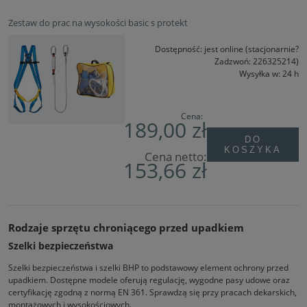
Zestaw do prac na wysokości basic s protekt
Dostępność:
jest online (stacjonarnie?
Zadzwoń: 226325214)
Wysyłka w:
24 h
Cena:
189,00 zł
DO
KOSZYKA
Cena netto:
153,66 zł
Rodzaje sprzętu chroniącego przed upadkiem
Szelki bezpieczeństwa
Szelki bezpieczeństwa i szelki BHP to podstawowy element ochrony przed
upadkiem. Dostępne modele oferują regulację, wygodne pasy udowe oraz
certyfikację zgodną z normą EN 361. Sprawdzą się przy pracach dekarskich,
montażowych i wysokościowych.