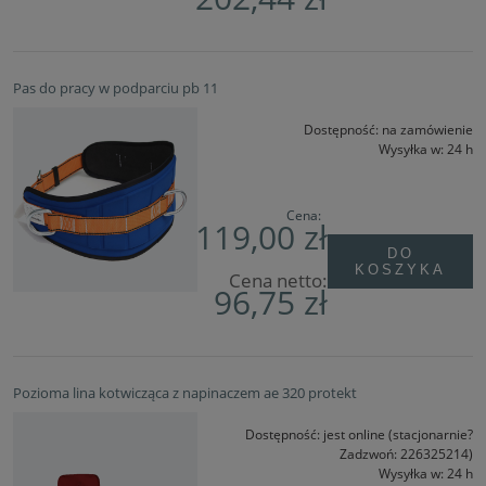
Pas do pracy w podparciu pb 11
Dostępność:
na zamówienie
Wysyłka w:
24 h
Cena:
119,00 zł
DO
KOSZYKA
Cena netto:
96,75 zł
Pozioma lina kotwicząca z napinaczem ae 320 protekt
Dostępność:
jest online (stacjonarnie?
Zadzwoń: 226325214)
Wysyłka w:
24 h