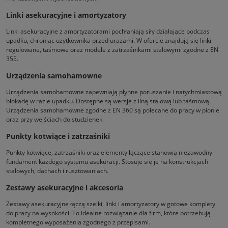
Linki asekuracyjne i amortyzatory
Linki asekuracyjne z amortyzatorami pochłaniają siły działające podczas
upadku, chroniąc użytkownika przed urazami. W ofercie znajdują się linki
regulowane, taśmowe oraz modele z zatrzaśnikami stalowymi zgodne z EN
355.
Urządzenia samohamowne
Urządzenia samohamowne zapewniają płynne poruszanie i natychmiastową
blokadę w razie upadku. Dostępne są wersje z liną stalową lub taśmową.
Urządzenia samohamowne zgodne z EN 360 są polecane do pracy w pionie
oraz przy wejściach do studzienek.
Punkty kotwiące i zatrzaśniki
Punkty kotwiące, zatrzaśniki oraz elementy łączące stanowią niezawodny
fundament każdego systemu asekuracji. Stosuje się je na konstrukcjach
stalowych, dachach i rusztowaniach.
Zestawy asekuracyjne i akcesoria
Zestawy asekuracyjne łączą szelki, linki i amortyzatory w gotowe komplety
do pracy na wysokości. To idealne rozwiązanie dla firm, które potrzebują
kompletnego wyposażenia zgodnego z przepisami.